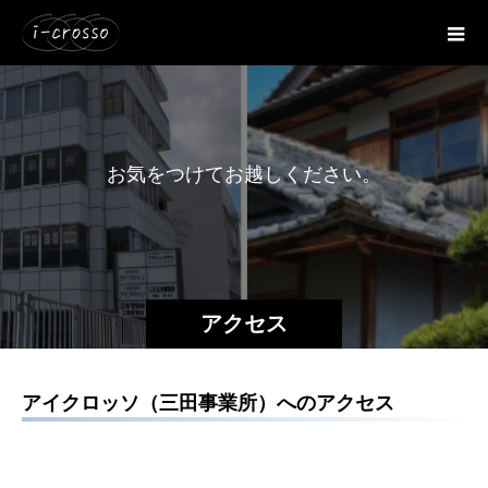
お
気
を
つ
け
て
お
越
し
く
だ
さ
い
。
アクセス
アイクロッソ（三田事業所）へのアクセス